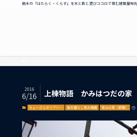
栃木の『はたらく・くらす』を木と鉄と遊びココロで育む建築屋㈲
ホーム
ちょーさんダイアリー
2016
上棟物語 かみはつだの家
6/16
ちょーさんダイアリー
栃木暮らし育み情報
育みの家（新築）