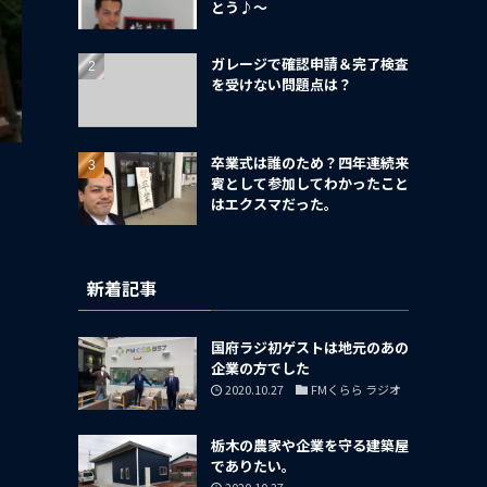
とう♪～
ガレージで確認申請＆完了検査
を受けない問題点は？
卒業式は誰のため？四年連続来
賓として参加してわかったこと
はエクスマだった。
新着記事
国府ラジ初ゲストは地元のあの
企業の方でした
2020.10.27
FMくらら ラジオ
栃木の農家や企業を守る建築屋
でありたい。
2020.10.27