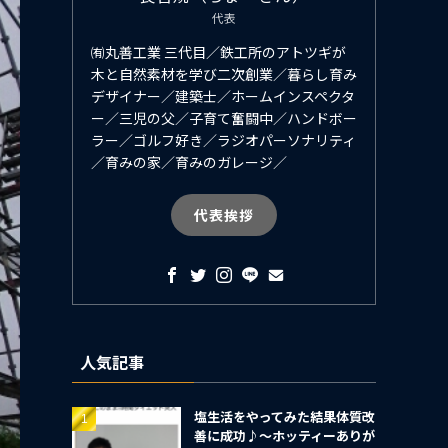
代表
㈲丸善工業 三代目／鉄工所のアトツギが
木と自然素材を学び二次創業／暮らし育み
デザイナー／建築士／ホームインスペクタ
ー／三児の父／子育て奮闘中／ハンドボー
ラー／ゴルフ好き／ラジオパーソナリティ
／育みの家／育みのガレージ／
代表挨拶
人気記事
塩生活をやってみた結果体質改
善に成功♪～ホッティーありが