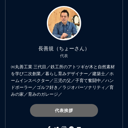
長善規（ちょーさん）
代表
㈲丸善工業 三代目／鉄工所のアトツギが木と自然素材
を学び二次創業／暮らし育みデザイナー／建築士／ホ
ームインスペクター／三児の父／子育て奮闘中／ハン
ドボーラー／ゴルフ好き／ラジオパーソナリティ／育
みの家／育みのガレージ／
代表挨拶